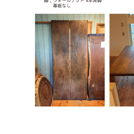
脚：ウォールナット 4本角脚
幕板なし