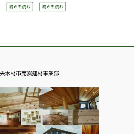
続きを読む
続きを読む
央木材市売㈱建材事業部