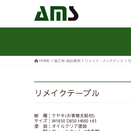
コ
ナ
ン
ビ
テ
ゲ
ン
ー
ツ
シ
へ
ョ
ス
ン
キ
に
ッ
移
HOME
施工例･納品事例
リメイク・メンテナンス
プ
動
リメイクテーブル
樹 種：ケヤキ(お客様支給材)
サイズ：W1650 D850 H660 t45
塗 装：オイルクリア塗装