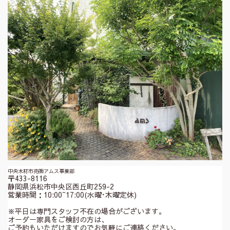
中央木材市売㈱アムス事業部
〒433-8116
静岡県浜松市中央区西丘町259-2
営業時間：10:00~17:00(水曜･木曜定休)
※平日は専門スタッフ不在の場合がございます。
オーダー家具をご検討の方は、
ご予約もいただけますのでお気軽にご連絡ください。