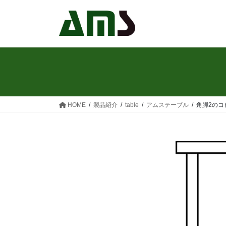
コ
ナ
ン
ビ
テ
ゲ
ン
ー
ツ
シ
へ
ョ
ス
ン
キ
に
ッ
移
HOME
製品紹介
table
アムステーブル
角脚2のコ
プ
動