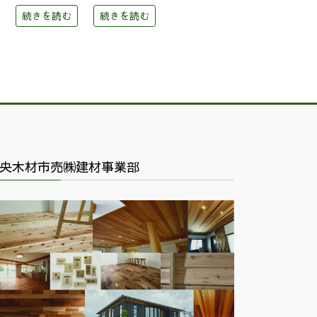
続きを読む
続きを読む
央木材市売㈱建材事業部