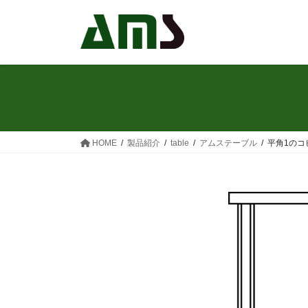
コ
ナ
ン
ビ
テ
ゲ
ン
ー
ツ
シ
へ
ョ
ス
ン
キ
に
ッ
移
HOME
製品紹介
table
アムステーブル
平角1のコ
プ
動