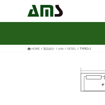
コ
ナ
ン
ビ
テ
ゲ
ン
ー
ツ
シ
へ
ョ
ス
ン
キ
に
ッ
移
HOME
製品紹介
sofa
VESEL
TYPE3-1
プ
動