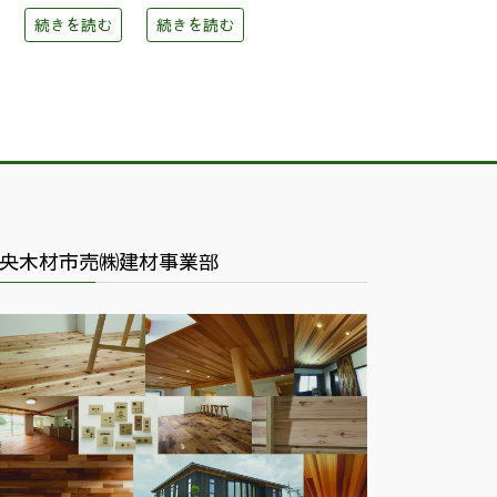
続きを読む
続きを読む
央木材市売㈱建材事業部