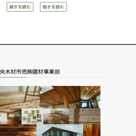
続きを読む
続きを読む
央木材市売㈱建材事業部