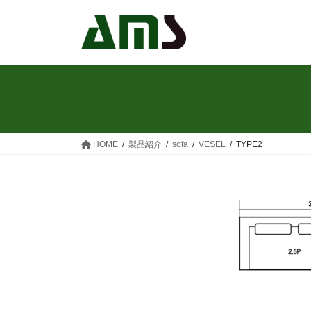
コ
ナ
ン
ビ
テ
ゲ
ン
ー
ツ
シ
へ
ョ
ス
ン
キ
に
ッ
移
HOME
製品紹介
sofa
VESEL
TYPE2
プ
動