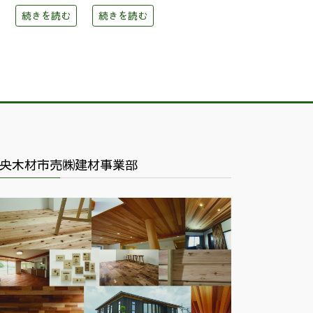
続きを読む
続きを読む
央木材市売㈱建材事業部