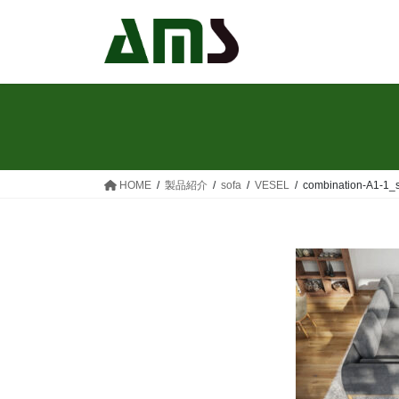
コ
ナ
ン
ビ
テ
ゲ
ン
ー
ツ
シ
へ
ョ
ス
ン
キ
に
ッ
移
HOME
製品紹介
sofa
VESEL
combination-A1-1_
プ
動