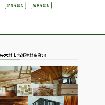
続きを読む
続きを読む
央木材市売㈱建材事業部