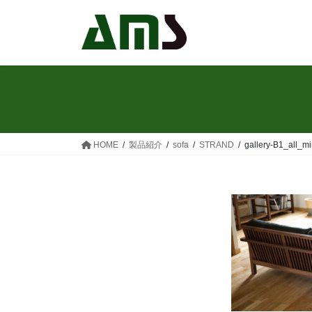
コ
ナ
ン
ビ
テ
ゲ
ン
ー
ツ
シ
へ
ョ
ス
ン
キ
に
ッ
移
HOME
製品紹介
sofa
STRAND
gallery-B1_all_mi
プ
動