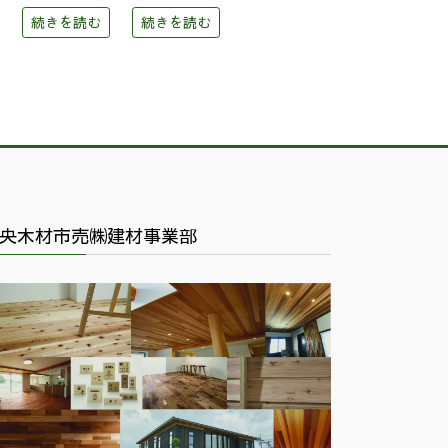
続きを読む
続きを読む
央木材市売㈱建材事業部