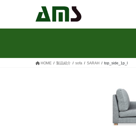
コ
ナ
ン
ビ
テ
ゲ
ン
ー
ツ
シ
へ
ョ
ス
ン
キ
に
ッ
移
HOME
製品紹介
sofa
SARAH
top_side_1p_l
プ
動