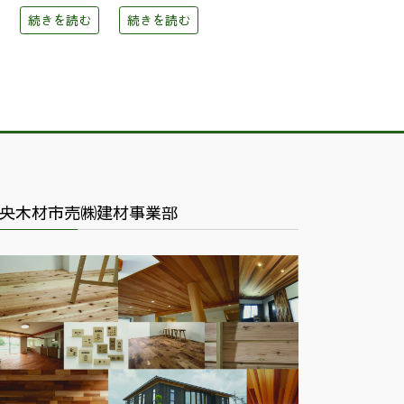
続きを読む
続きを読む
央木材市売㈱建材事業部