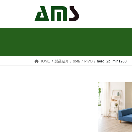
コ
ナ
ン
ビ
テ
ゲ
ン
ー
ツ
シ
へ
ョ
ス
ン
キ
に
ッ
移
HOME
製品紹介
sofa
PIVO
hero_2p_min1200
プ
動