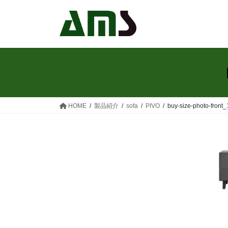
コ
ナ
ン
ビ
テ
ゲ
ン
ー
ツ
シ
へ
ョ
ス
ン
キ
に
ッ
移
HOME
製品紹介
sofa
PIVO
buy-size-photo-fron
プ
動