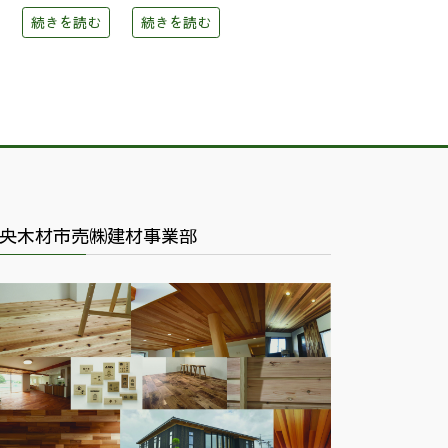
続きを読む
続きを読む
央木材市売㈱建材事業部