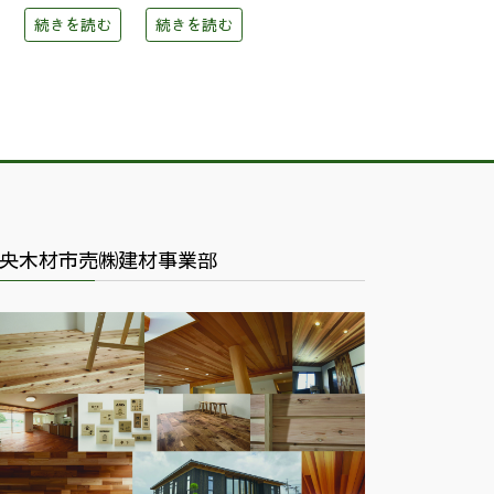
続きを読む
続きを読む
央木材市売㈱建材事業部