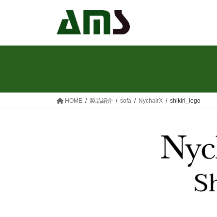
コ
ナ
ン
ビ
テ
ゲ
ン
ー
ツ
シ
へ
ョ
ス
ン
キ
に
ッ
移
HOME
製品紹介
sofa
NychairX
shikiri_logo
プ
動