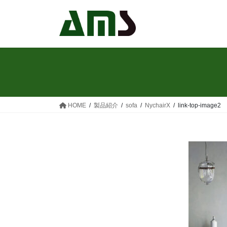
コ
ナ
ン
ビ
テ
ゲ
ン
ー
ツ
シ
へ
ョ
ス
ン
キ
に
ッ
移
HOME
製品紹介
sofa
NychairX
link-top-image2
プ
動