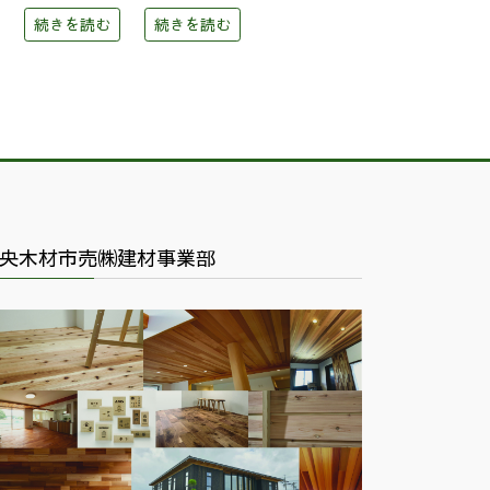
続きを読む
続きを読む
央木材市売㈱建材事業部