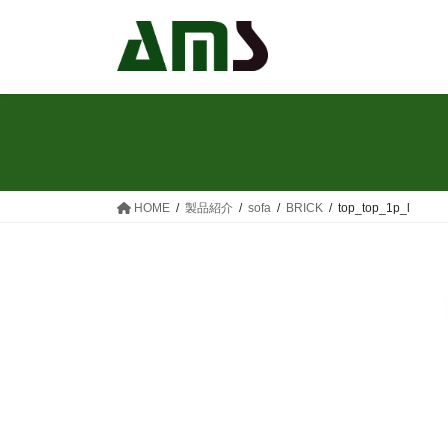
コ
ナ
ン
ビ
テ
ゲ
ン
ー
ツ
シ
へ
ョ
ス
ン
キ
に
ッ
移
HOME
製品紹介
sofa
BRICK
top_top_1p_l
プ
動