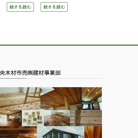
続きを読む
続きを読む
央木材市売㈱建材事業部