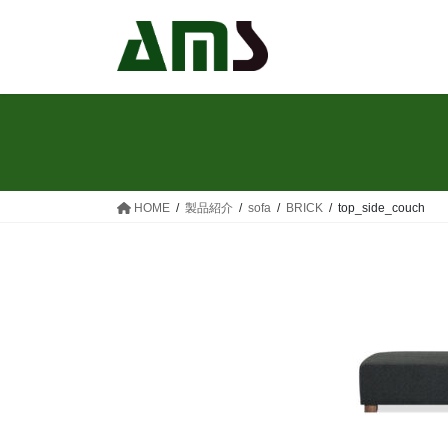
コ
ナ
ン
ビ
テ
ゲ
ン
ー
ツ
シ
へ
ョ
ス
ン
キ
に
ッ
移
HOME
製品紹介
sofa
BRICK
top_side_couch
プ
動