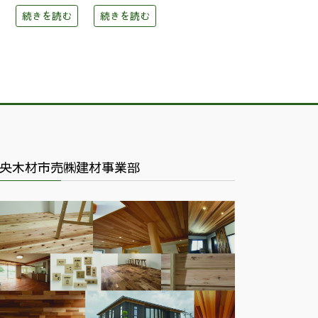
続きを読む
続きを読む
央木材市売㈱建材事業部