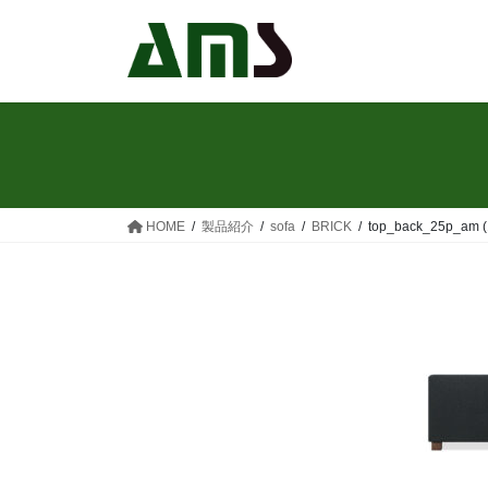
コ
ナ
ン
ビ
テ
ゲ
ン
ー
ツ
シ
へ
ョ
ス
ン
キ
に
ッ
移
HOME
製品紹介
sofa
BRICK
top_back_25p_am (
プ
動