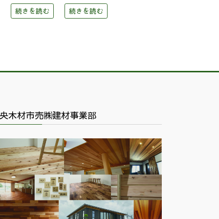
続きを読む
続きを読む
央木材市売㈱建材事業部