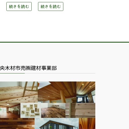
続きを読む
続きを読む
央木材市売㈱建材事業部