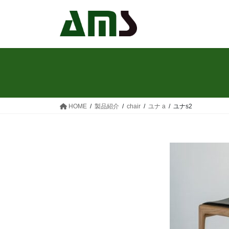
コ
ナ
ン
ビ
テ
ゲ
ン
ー
ツ
シ
へ
ョ
ス
ン
キ
に
ッ
移
HOME
製品紹介
chair
ユナ a
ユナs2
プ
動