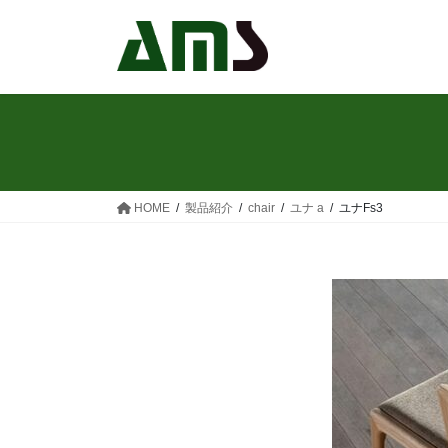
コ
ナ
ン
ビ
テ
ゲ
ン
ー
ツ
シ
へ
ョ
ス
ン
キ
に
ッ
移
HOME
製品紹介
chair
ユナ a
ユナFs3
プ
動