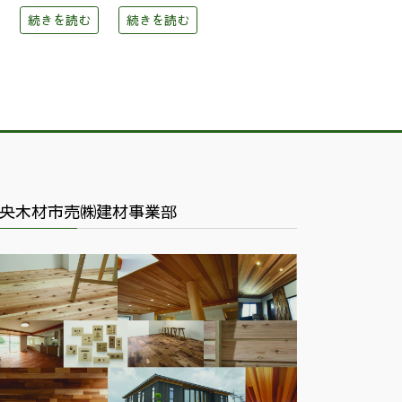
続きを読む
続きを読む
央木材市売㈱建材事業部