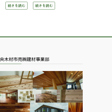
続きを読む
続きを読む
央木材市売㈱建材事業部