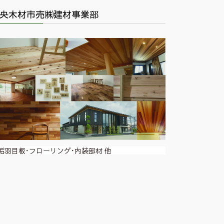
央木材市売㈱建材事業部
垢羽目板･フローリング･内装部材 他