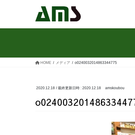
コ
ナ
ン
ビ
テ
ゲ
ン
ー
ツ
シ
へ
ョ
ス
ン
キ
に
ッ
移
HOME
メディア
o0240032014863344775
プ
動
2020.12.18
/ 最終更新日時 :
2020.12.18
amskoubou
o02400320148633447