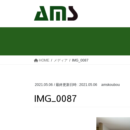
コ
ナ
ン
ビ
テ
ゲ
ン
ー
ツ
シ
へ
ョ
ス
ン
キ
に
ッ
移
HOME
メディア
IMG_0087
プ
動
2021.05.06
/ 最終更新日時 :
2021.05.06
amskoubou
IMG_0087