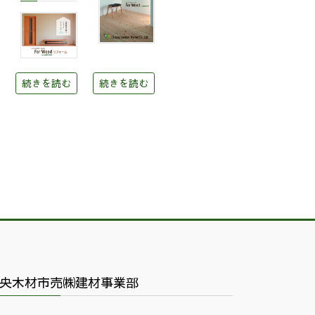
続きを読む
続きを読む
央木材市売㈱建材事業部