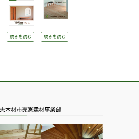
続きを読む
続きを読む
央木材市売㈱建材事業部