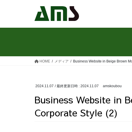
コ
ナ
ン
ビ
テ
ゲ
ン
ー
ツ
シ
へ
ョ
ス
ン
キ
に
ッ
移
HOME
メディア
Business Website in Beige Brown Mo
プ
動
2024.11.07
/ 最終更新日時 :
2024.11.07
amskoubou
Business Website in 
Corporate Style (2)