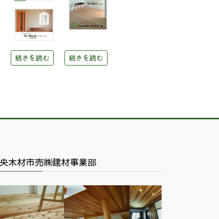
続きを読む
続きを読む
央木材市売㈱建材事業部