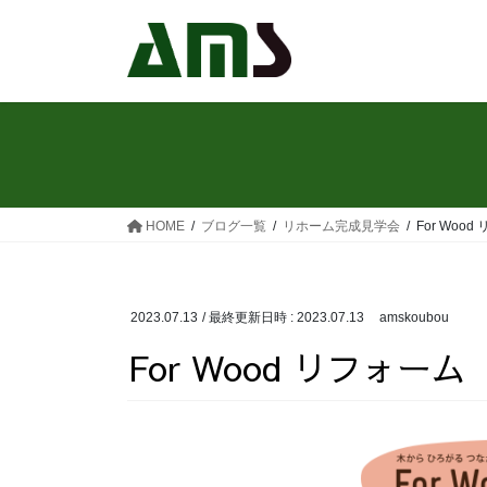
コ
ナ
ン
ビ
テ
ゲ
ン
ー
ツ
シ
へ
ョ
ス
ン
キ
に
ッ
移
HOME
ブログ一覧
リホーム完成見学会
For Woo
プ
動
2023.07.13
/ 最終更新日時 :
2023.07.13
amskoubou
For Wood リフォーム