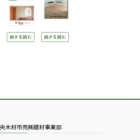
続きを読む
続きを読む
央木材市売㈱建材事業部