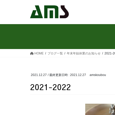
コ
ナ
ン
ビ
テ
ゲ
ン
ー
ツ
シ
へ
ョ
ス
ン
キ
に
ッ
移
HOME
ブログ一覧
年末年始休業のお知らせ
2021-2
プ
動
2021.12.27
/ 最終更新日時 :
2021.12.27
amskoubou
2021-2022