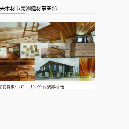
央木材市売㈱建材事業部
垢羽目板･フローリング･内装部材 他