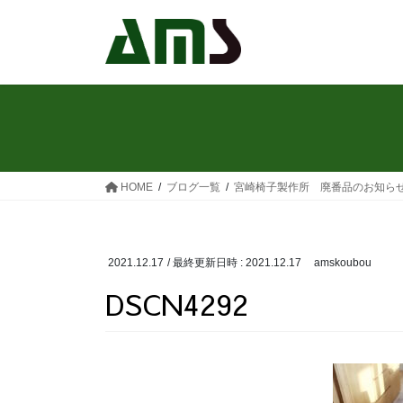
コ
ナ
ン
ビ
テ
ゲ
ン
ー
ツ
シ
へ
ョ
ス
ン
キ
に
ッ
移
HOME
ブログ一覧
宮崎椅子製作所 廃番品のお知ら
プ
動
2021.12.17
/ 最終更新日時 :
2021.12.17
amskoubou
DSCN4292