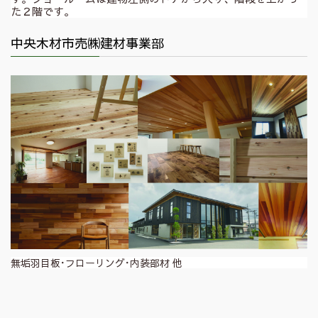
た２階です。
中央木材市売㈱建材事業部
無垢羽目板･フローリング･内装部材 他