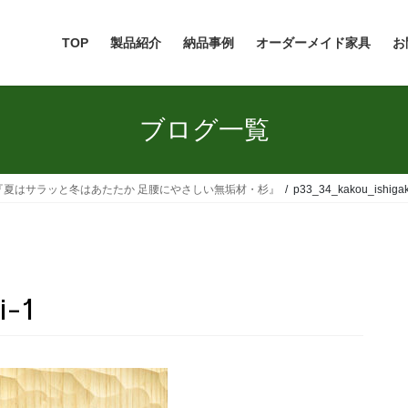
TOP
製品紹介
納品事例
オーダーメイド家具
お
ブログ一覧
『夏はサラッと冬はあたたか 足腰にやさしい無垢材・杉』
p33_34_kakou_ishigak
i-1