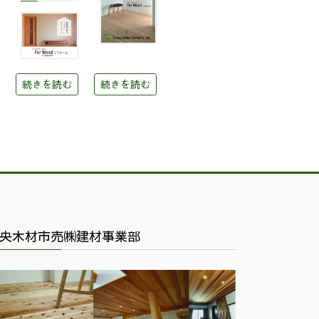
続きを読む
続きを読む
央木材市売㈱建材事業部