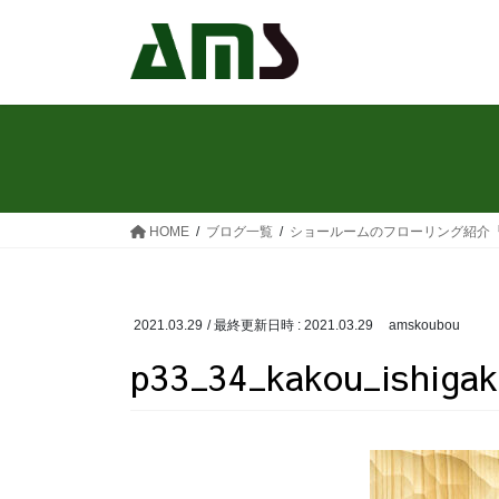
コ
ナ
ン
ビ
テ
ゲ
ン
ー
ツ
シ
へ
ョ
ス
ン
キ
に
ッ
移
HOME
ブログ一覧
ショールームのフローリング紹介
プ
動
2021.03.29
/ 最終更新日時 :
2021.03.29
amskoubou
p33_34_kakou_ishigak