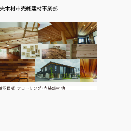
央木材市売㈱建材事業部
垢羽目板･フローリング･内装部材 他