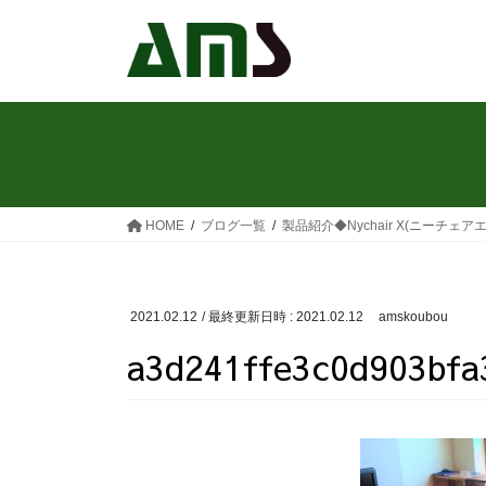
コ
ナ
ン
ビ
テ
ゲ
ン
ー
ツ
シ
へ
ョ
ス
ン
キ
に
ッ
移
HOME
ブログ一覧
製品紹介◆Nychair X(ニーチェ
プ
動
2021.02.12
/ 最終更新日時 :
2021.02.12
amskoubou
a3d241ffe3c0d903bfa