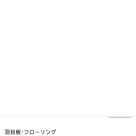
その他関連商品
リフォーム・リノベーション
続きを読む
羽目板･フローリング