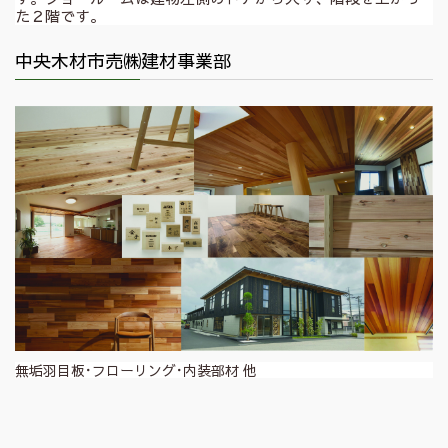
た２階です。
中央木材市売㈱建材事業部
無垢羽目板･フローリング･内装部材 他