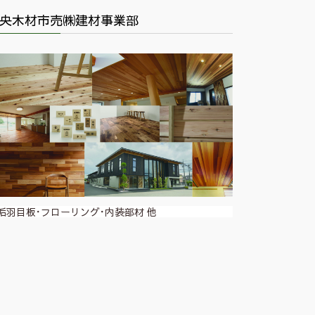
央木材市売㈱建材事業部
垢羽目板･フローリング･内装部材 他