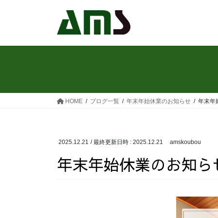
コ
ナ
ン
ビ
テ
ゲ
ン
ー
ツ
シ
へ
ョ
ス
ン
キ
に
ッ
移
HOME
ブログ一覧
年末年始休業のお知らせ
年末年
プ
動
2025.12.21
/ 最終更新日時 :
2025.12.21
amskoubou
年末年始休業のお知ら